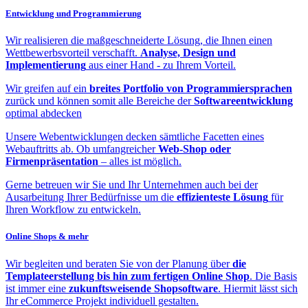
Entwicklung und Programmierung
Wir realisieren die maßgeschneiderte Lösung, die Ihnen einen
Wettbewerbsvorteil verschafft.
Analyse, Design und
Implementierung
aus einer Hand - zu Ihrem Vorteil.
Wir greifen auf ein
breites Portfolio von Programmiersprachen
zurück und können somit alle Bereiche der
Softwareentwicklung
optimal abdecken
Unsere Webentwicklungen decken sämtliche Facetten eines
Webauftritts ab. Ob umfangreicher
Web-Shop oder
Firmenpräsentation
– alles ist möglich.
Gerne betreuen wir Sie und Ihr Unternehmen auch bei der
Ausarbeitung Ihrer Bedürfnisse um die
effizienteste Lösung
für
Ihren Workflow zu entwickeln.
Online Shops & mehr
Wir begleiten und beraten Sie von der Planung über
die
Templateerstellung bis hin zum fertigen Online Shop
. Die Basis
ist immer eine
zukunftsweisende Shopsoftware
. Hiermit lässt sich
Ihr eCommerce Projekt individuell gestalten.